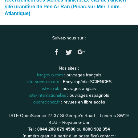
site uranifère de Pen Ar Ran (Piriac-sur-Mer, Loire-
Atlantique)
Suivez-nous sur :
Nos sites :
istegroup.com
: ouvrages français
iste-sciences.com
: Encyclopédie SCIENCES
iste.co.uk
: ouvrages anglais
iste-international.es
: ouvrages espagnols
openscience.fr
: revues en libre accès
ISTE OpenScience 27-37 St George’s Road – Londres SW19
4EU – Royaume-Uni
Tel :
0044 208 879 4580
ou
0800 902 354
contact :
(numéro gratuit à partir d’un poste fixe)