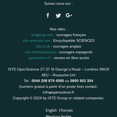
Suivez-nous sur :
Nos sites :
istegroup.com
: ouvrages français
iste-sciences.com
: Encyclopédie SCIENCES
iste.co.uk
: ouvrages anglais
iste-international.es
: ouvrages espagnols
openscience.fr
: revues en libre accès
ISTE OpenScience 27-37 St George’s Road – Londres SW19
4EU – Royaume-Uni
Tel :
0044 208 879 4580
ou
0800 902 354
contact :
(numéro gratuit à partir d’un poste fixe)
info@openscience.fr
Copyright © 2024 by ISTE Group or related companies.
English
|
Français
Mentions légales