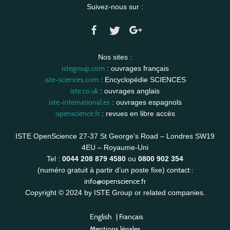
Suivez-nous sur :
Nos sites :
istegroup.com
: ouvrages français
iste-sciences.com
: Encyclopédie SCIENCES
iste.co.uk
: ouvrages anglais
iste-international.es
: ouvrages espagnols
openscience.fr
: revues en libre accès
ISTE OpenScience 27-37 St George’s Road – Londres SW19
4EU – Royaume-Uni
Tel :
0044 208 879 4580
ou
0800 902 354
contact :
(numéro gratuit à partir d’un poste fixe)
info@openscience.fr
Copyright © 2024 by ISTE Group or related companies.
English
|
Français
Mentions légales