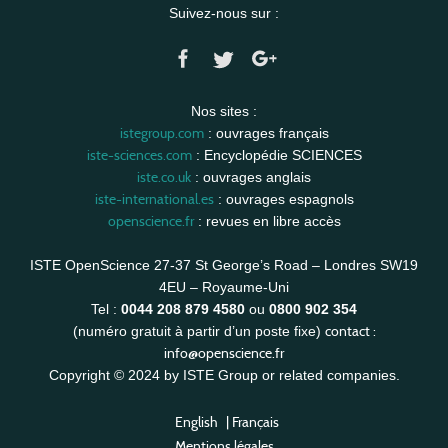
Suivez-nous sur :
Nos sites :
istegroup.com
: ouvrages français
iste-sciences.com
: Encyclopédie SCIENCES
iste.co.uk
: ouvrages anglais
iste-international.es
: ouvrages espagnols
openscience.fr
: revues en libre accès
ISTE OpenScience 27-37 St George’s Road – Londres SW19
4EU – Royaume-Uni
Tel :
0044 208 879 4580
ou
0800 902 354
contact :
(numéro gratuit à partir d’un poste fixe)
info@openscience.fr
Copyright © 2024 by ISTE Group or related companies.
English
|
Français
Mentions légales