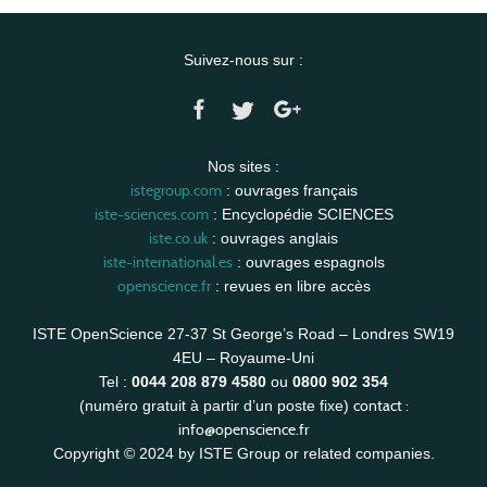
Suivez-nous sur :
Nos sites :
istegroup.com
: ouvrages français
iste-sciences.com
: Encyclopédie SCIENCES
iste.co.uk
: ouvrages anglais
iste-international.es
: ouvrages espagnols
openscience.fr
: revues en libre accès
ISTE OpenScience 27-37 St George’s Road – Londres SW19
4EU – Royaume-Uni
Tel :
0044 208 879 4580
ou
0800 902 354
contact :
(numéro gratuit à partir d’un poste fixe)
info@openscience.fr
Copyright © 2024 by ISTE Group or related companies.