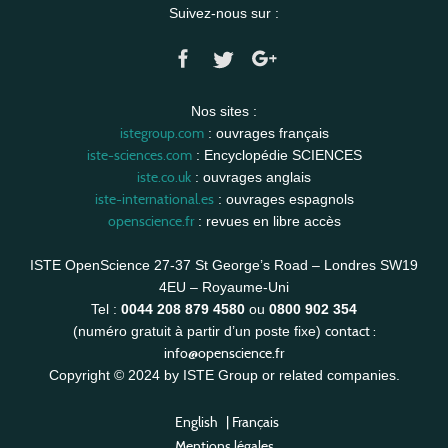
Suivez-nous sur :
Nos sites :
istegroup.com
: ouvrages français
iste-sciences.com
: Encyclopédie SCIENCES
iste.co.uk
: ouvrages anglais
iste-international.es
: ouvrages espagnols
openscience.fr
: revues en libre accès
ISTE OpenScience 27-37 St George’s Road – Londres SW19
4EU – Royaume-Uni
Tel :
0044 208 879 4580
ou
0800 902 354
contact :
(numéro gratuit à partir d’un poste fixe)
info@openscience.fr
Copyright © 2024 by ISTE Group or related companies.
English
|
Français
Mentions légales