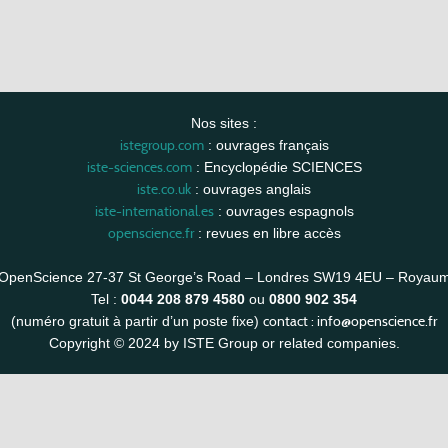
Nos sites :
istegroup.com
: ouvrages français
iste-sciences.com
: Encyclopédie SCIENCES
iste.co.uk
: ouvrages anglais
iste-international.es
: ouvrages espagnols
openscience.fr
: revues en libre accès
OpenScience 27-37 St George’s Road – Londres SW19 4EU – Royau
Tel :
0044 208 879 4580
ou
0800 902 354
contact :
info@openscience.fr
(numéro gratuit à partir d’un poste fixe)
Copyright © 2024 by ISTE Group or related companies.