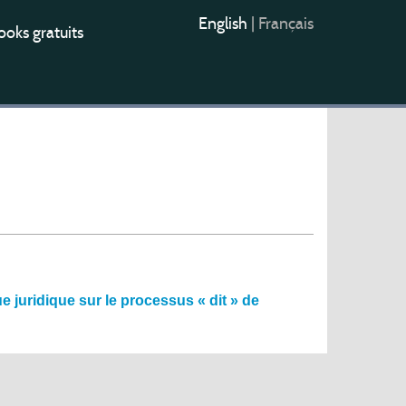
English
|
Français
oks gratuits
 juridique sur le processus « dit » de