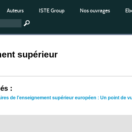
Auteurs
ISTE Group
Nos ouvrages
Ebo
ent supérieur
iés :
aires de l’enseignement supérieur européen : Un point de vue