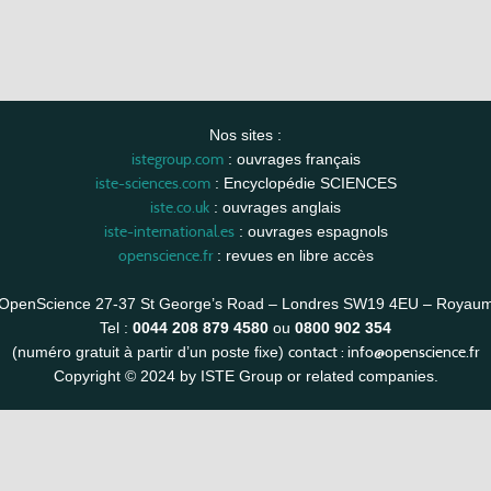
Nos sites :
istegroup.com
: ouvrages français
iste-sciences.com
: Encyclopédie SCIENCES
iste.co.uk
: ouvrages anglais
iste-international.es
: ouvrages espagnols
openscience.fr
: revues en libre accès
OpenScience 27-37 St George’s Road – Londres SW19 4EU – Royau
Tel :
0044 208 879 4580
ou
0800 902 354
contact :
info@openscience.fr
(numéro gratuit à partir d’un poste fixe)
Copyright © 2024 by ISTE Group or related companies.