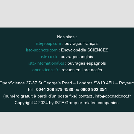
Nos sites :
istegroup.com
: ouvrages français
iste-sciences.com
: Encyclopédie SCIENCES
iste.co.uk
: ouvrages anglais
iste-international.es
: ouvrages espagnols
openscience.fr
: revues en libre accès
OpenScience 27-37 St George’s Road – Londres SW19 4EU – Royau
Tel :
0044 208 879 4580
ou
0800 902 354
contact :
info@openscience.fr
(numéro gratuit à partir d’un poste fixe)
Copyright © 2024 by ISTE Group or related companies.