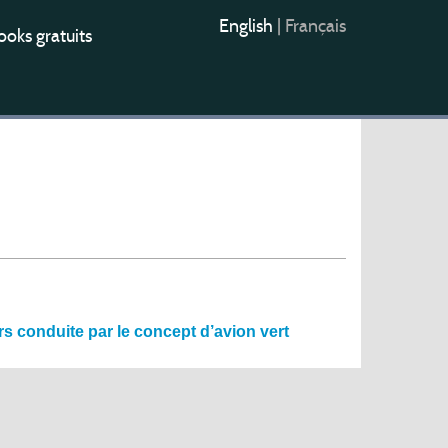
English
|
Français
oks gratuits
rs conduite par le concept d’avion vert