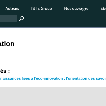
Auteurs
ISTE Group
Nos ouvrages
Ebo
ation
iés :
issances liées à l’éco-innovation : l’orientation des savoi