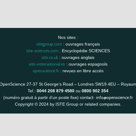
Nos sites :
istegroup.com
: ouvrages français
iste-sciences.com
: Encyclopédie SCIENCES
iste.co.uk
: ouvrages anglais
iste-international.es
: ouvrages espagnols
openscience.fr
: revues en libre accès
OpenScience 27-37 St George’s Road – Londres SW19 4EU – Royau
Tel :
0044 208 879 4580
ou
0800 902 354
contact :
info@openscience.fr
(numéro gratuit à partir d’un poste fixe)
Copyright © 2024 by ISTE Group or related companies.