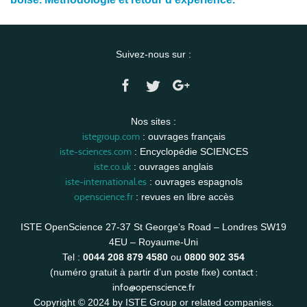
Suivez-nous sur :
Nos sites :
istegroup.com
: ouvrages français
iste-sciences.com
: Encyclopédie SCIENCES
iste.co.uk
: ouvrages anglais
iste-international.es
: ouvrages espagnols
openscience.fr
: revues en libre accès
ISTE OpenScience 27-37 St George’s Road – Londres SW19
4EU – Royaume-Uni
Tel :
0044 208 879 4580
ou
0800 902 354
contact :
(numéro gratuit à partir d’un poste fixe)
info@openscience.fr
Copyright © 2024 by ISTE Group or related companies.