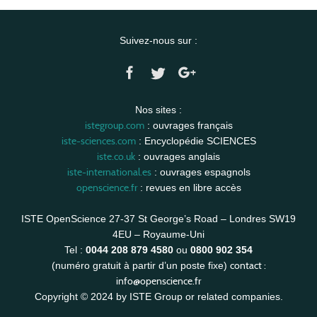
Suivez-nous sur :
Nos sites :
istegroup.com
: ouvrages français
iste-sciences.com
: Encyclopédie SCIENCES
iste.co.uk
: ouvrages anglais
iste-international.es
: ouvrages espagnols
openscience.fr
: revues en libre accès
ISTE OpenScience 27-37 St George’s Road – Londres SW19
4EU – Royaume-Uni
Tel :
0044 208 879 4580
ou
0800 902 354
contact :
(numéro gratuit à partir d’un poste fixe)
info@openscience.fr
Copyright © 2024 by ISTE Group or related companies.