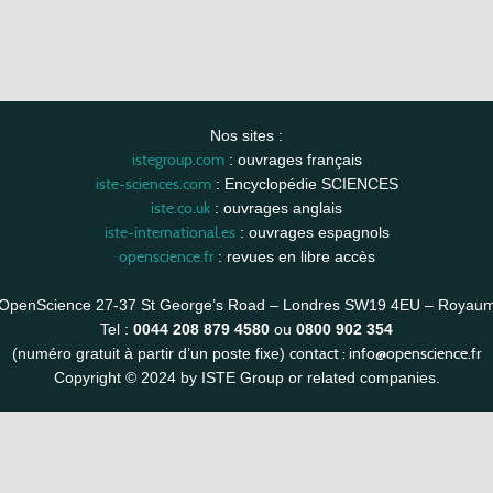
Nos sites :
istegroup.com
: ouvrages français
iste-sciences.com
: Encyclopédie SCIENCES
iste.co.uk
: ouvrages anglais
iste-international.es
: ouvrages espagnols
openscience.fr
: revues en libre accès
OpenScience 27-37 St George’s Road – Londres SW19 4EU – Royau
Tel :
0044 208 879 4580
ou
0800 902 354
contact :
info@openscience.fr
(numéro gratuit à partir d’un poste fixe)
Copyright © 2024 by ISTE Group or related companies.