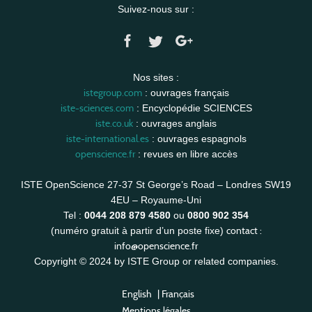
Suivez-nous sur :
Nos sites :
istegroup.com
: ouvrages français
iste-sciences.com
: Encyclopédie SCIENCES
iste.co.uk
: ouvrages anglais
iste-international.es
: ouvrages espagnols
openscience.fr
: revues en libre accès
ISTE OpenScience 27-37 St George’s Road – Londres SW19
4EU – Royaume-Uni
Tel :
0044 208 879 4580
ou
0800 902 354
contact :
(numéro gratuit à partir d’un poste fixe)
info@openscience.fr
Copyright © 2024 by ISTE Group or related companies.
English
|
Français
Mentions légales