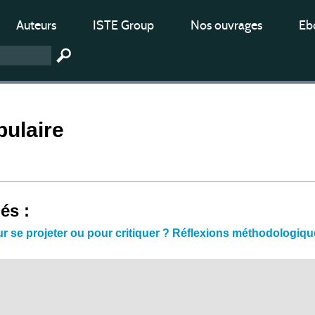
Auteurs
ISTE Group
Nos ouvrages
Ebo
pulaire
iés :
r se projeter ou pour critiquer ? Réflexions méthodologiq