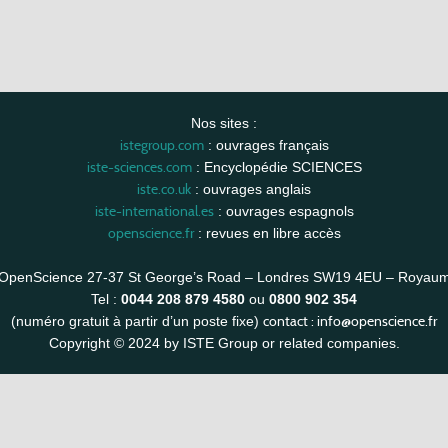
Nos sites :
istegroup.com
: ouvrages français
iste-sciences.com
: Encyclopédie SCIENCES
iste.co.uk
: ouvrages anglais
iste-international.es
: ouvrages espagnols
openscience.fr
: revues en libre accès
OpenScience 27-37 St George’s Road – Londres SW19 4EU – Royau
Tel :
0044 208 879 4580
ou
0800 902 354
contact :
info@openscience.fr
(numéro gratuit à partir d’un poste fixe)
Copyright © 2024 by ISTE Group or related companies.