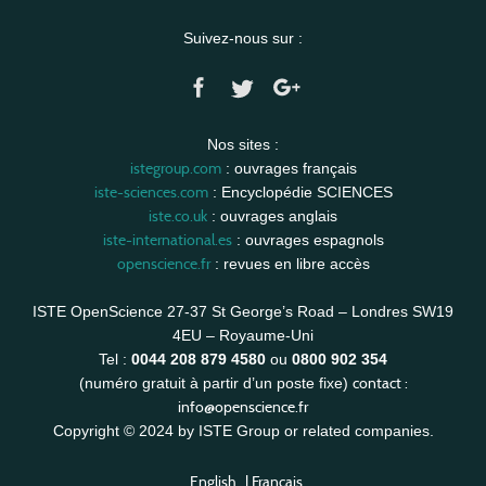
Suivez-nous sur :
Nos sites :
istegroup.com
: ouvrages français
iste-sciences.com
: Encyclopédie SCIENCES
iste.co.uk
: ouvrages anglais
iste-international.es
: ouvrages espagnols
openscience.fr
: revues en libre accès
ISTE OpenScience 27-37 St George’s Road – Londres SW19
4EU – Royaume-Uni
Tel :
0044 208 879 4580
ou
0800 902 354
contact :
(numéro gratuit à partir d’un poste fixe)
info@openscience.fr
Copyright © 2024 by ISTE Group or related companies.
English
|
Français