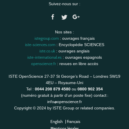
Suivez-nous sur :
Nos sites :
istegroup.com
: ouvrages français
iste-sciences.com
: Encyclopédie SCIENCES
iste.co.uk
: ouvrages anglais
iste-international.es
: ouvrages espagnols
openscience.fr
: revues en libre accès
ISTE OpenScience 27-37 St George’s Road – Londres SW19
4EU – Royaume-Uni
Tel :
0044 208 879 4580
ou
0800 902 354
contact :
(numéro gratuit à partir d’un poste fixe)
info@openscience.fr
Copyright © 2024 by ISTE Group or related companies.
English
|
Français
Mentions légales