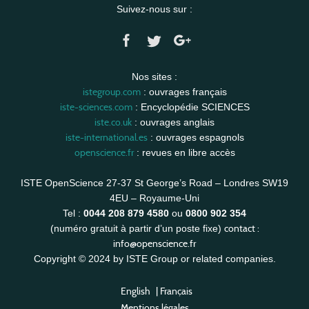
Suivez-nous sur :
Nos sites :
istegroup.com
: ouvrages français
iste-sciences.com
: Encyclopédie SCIENCES
iste.co.uk
: ouvrages anglais
iste-international.es
: ouvrages espagnols
openscience.fr
: revues en libre accès
ISTE OpenScience 27-37 St George’s Road – Londres SW19
4EU – Royaume-Uni
Tel :
0044 208 879 4580
ou
0800 902 354
contact :
(numéro gratuit à partir d’un poste fixe)
info@openscience.fr
Copyright © 2024 by ISTE Group or related companies.
English
|
Français
Mentions légales