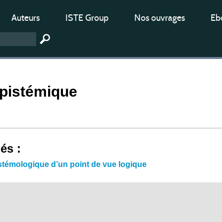
Auteurs
ISTE Group
Nos ouvrages
Ebo
épistémique
iés :
stémologique d’un point de vue logique