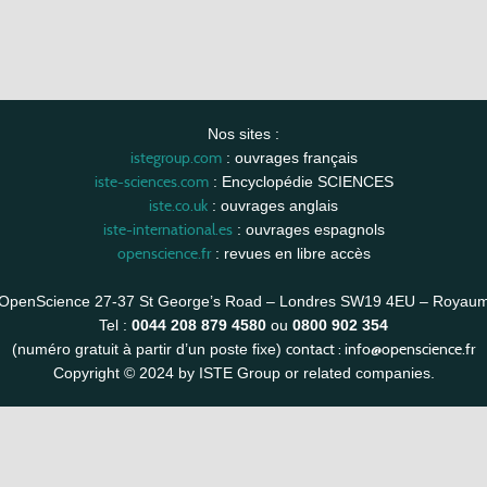
Nos sites :
istegroup.com
: ouvrages français
iste-sciences.com
: Encyclopédie SCIENCES
iste.co.uk
: ouvrages anglais
iste-international.es
: ouvrages espagnols
openscience.fr
: revues en libre accès
OpenScience 27-37 St George’s Road – Londres SW19 4EU – Royau
Tel :
0044 208 879 4580
ou
0800 902 354
contact :
info@openscience.fr
(numéro gratuit à partir d’un poste fixe)
Copyright © 2024 by ISTE Group or related companies.