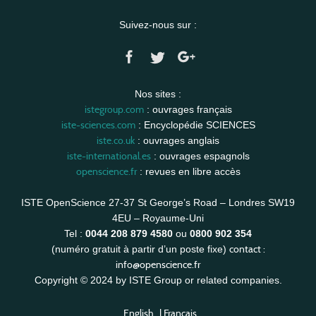
Suivez-nous sur :
Nos sites :
istegroup.com
: ouvrages français
iste-sciences.com
: Encyclopédie SCIENCES
iste.co.uk
: ouvrages anglais
iste-international.es
: ouvrages espagnols
openscience.fr
: revues en libre accès
ISTE OpenScience 27-37 St George’s Road – Londres SW19
4EU – Royaume-Uni
Tel :
0044 208 879 4580
ou
0800 902 354
contact :
(numéro gratuit à partir d’un poste fixe)
info@openscience.fr
Copyright © 2024 by ISTE Group or related companies.
English
|
Français