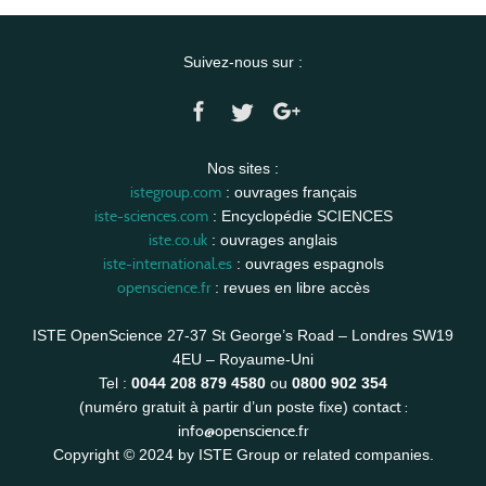
Suivez-nous sur :
Nos sites :
istegroup.com
: ouvrages français
iste-sciences.com
: Encyclopédie SCIENCES
iste.co.uk
: ouvrages anglais
iste-international.es
: ouvrages espagnols
openscience.fr
: revues en libre accès
ISTE OpenScience 27-37 St George’s Road – Londres SW19
4EU – Royaume-Uni
Tel :
0044 208 879 4580
ou
0800 902 354
contact :
(numéro gratuit à partir d’un poste fixe)
info@openscience.fr
Copyright © 2024 by ISTE Group or related companies.