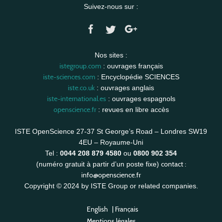
Suivez-nous sur :
Nos sites :
istegroup.com
: ouvrages français
iste-sciences.com
: Encyclopédie SCIENCES
iste.co.uk
: ouvrages anglais
iste-international.es
: ouvrages espagnols
openscience.fr
: revues en libre accès
ISTE OpenScience 27-37 St George’s Road – Londres SW19
4EU – Royaume-Uni
Tel :
0044 208 879 4580
ou
0800 902 354
contact :
(numéro gratuit à partir d’un poste fixe)
info@openscience.fr
Copyright © 2024 by ISTE Group or related companies.
English
|
Français
Mentions légales