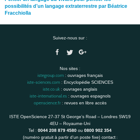
possibilités d’un langage extraterrestre par Béatrice
Fracchiolla
Suivez-nous sur :
Nos sites :
istegroup.com
: ouvrages français
iste-sciences.com
: Encyclopédie SCIENCES
iste.co.uk
: ouvrages anglais
iste-international.es
: ouvrages espagnols
openscience.fr
: revues en libre accès
ISTE OpenScience 27-37 St George’s Road – Londres SW19
4EU – Royaume-Uni
Tel :
0044 208 879 4580
ou
0800 902 354
contact :
(numéro gratuit à partir d’un poste fixe)