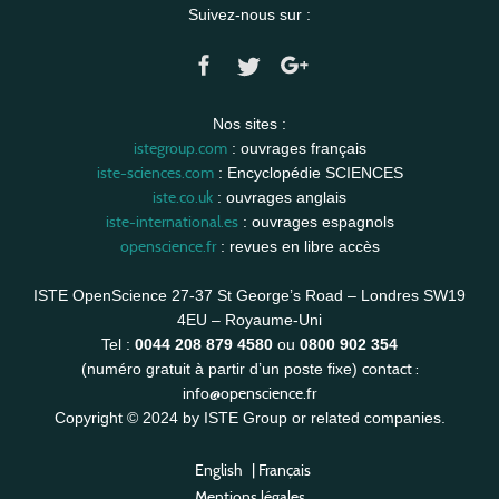
Suivez-nous sur :
Nos sites :
istegroup.com
: ouvrages français
iste-sciences.com
: Encyclopédie SCIENCES
iste.co.uk
: ouvrages anglais
iste-international.es
: ouvrages espagnols
openscience.fr
: revues en libre accès
ISTE OpenScience 27-37 St George’s Road – Londres SW19
4EU – Royaume-Uni
Tel :
0044 208 879 4580
ou
0800 902 354
contact :
(numéro gratuit à partir d’un poste fixe)
info@openscience.fr
Copyright © 2024 by ISTE Group or related companies.
English
|
Français
Mentions légales