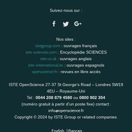
Suivez-nous sur :
Nos sites :
istegroup.com
: ouvrages français
iste-sciences.com
: Encyclopédie SCIENCES
iste.co.uk
: ouvrages anglais
iste-international.es
: ouvrages espagnols
openscience.fr
: revues en libre accès
ISTE OpenScience 27-37 St George’s Road – Londres SW19
4EU – Royaume-Uni
Tel :
0044 208 879 4580
ou
0800 902 354
contact :
(numéro gratuit à partir d’un poste fixe)
info@openscience.fr
Copyright © 2024 by ISTE Group or related companies.
English
|
Français