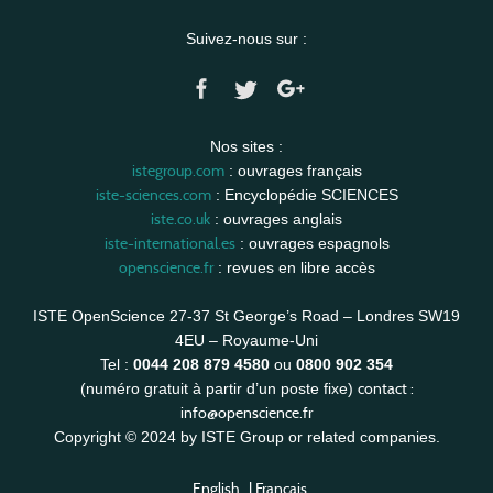
Suivez-nous sur :
Nos sites :
istegroup.com
: ouvrages français
iste-sciences.com
: Encyclopédie SCIENCES
iste.co.uk
: ouvrages anglais
iste-international.es
: ouvrages espagnols
openscience.fr
: revues en libre accès
ISTE OpenScience 27-37 St George’s Road – Londres SW19
4EU – Royaume-Uni
Tel :
0044 208 879 4580
ou
0800 902 354
contact :
(numéro gratuit à partir d’un poste fixe)
info@openscience.fr
Copyright © 2024 by ISTE Group or related companies.
English
|
Français