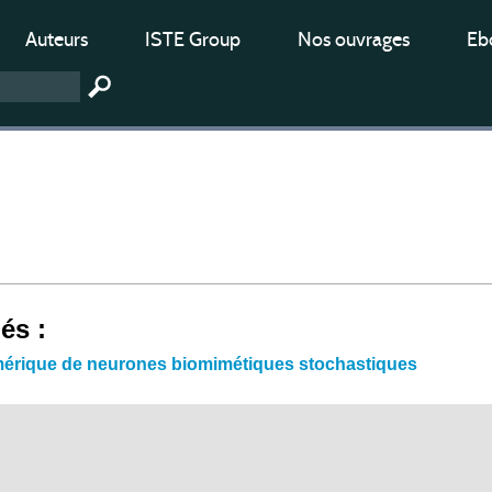
Auteurs
ISTE Group
Nos ouvrages
Ebo
iés :
érique de neurones biomimétiques stochastiques