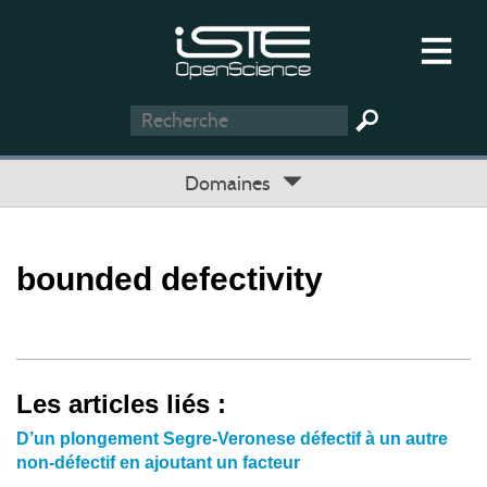
Domaines
bounded defectivity
Les articles liés :
D’un plongement Segre-Veronese défectif à un autre
non-défectif en ajoutant un facteur