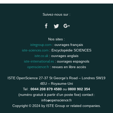
Suivez-nous sur :
Nos sites :
istegroup.com
: ouvrages français
iste-sciences.com
: Encyclopédie SCIENCES
iste.co.uk
: ouvrages anglais
iste-international.es
: ouvrages espagnols
openscience.fr
: revues en libre accès
ISTE OpenScience 27-37 St George’s Road – Londres SW19
4EU – Royaume-Uni
Tel :
0044 208 879 4580
ou
0800 902 354
contact :
(numéro gratuit à partir d’un poste fixe)
info@openscience.fr
Copyright © 2024 by ISTE Group or related companies.