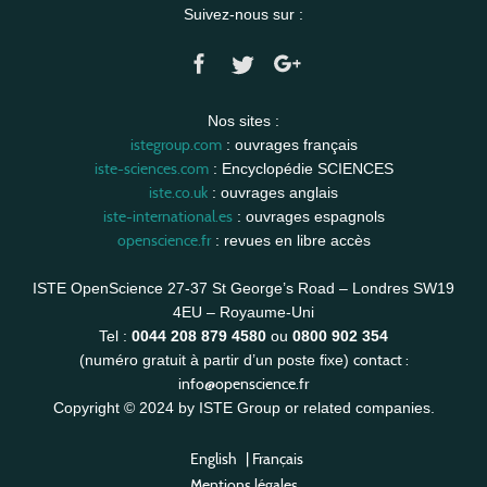
Suivez-nous sur :
Nos sites :
istegroup.com
: ouvrages français
iste-sciences.com
: Encyclopédie SCIENCES
iste.co.uk
: ouvrages anglais
iste-international.es
: ouvrages espagnols
openscience.fr
: revues en libre accès
ISTE OpenScience 27-37 St George’s Road – Londres SW19
4EU – Royaume-Uni
Tel :
0044 208 879 4580
ou
0800 902 354
contact :
(numéro gratuit à partir d’un poste fixe)
info@openscience.fr
Copyright © 2024 by ISTE Group or related companies.
English
|
Français
Mentions légales