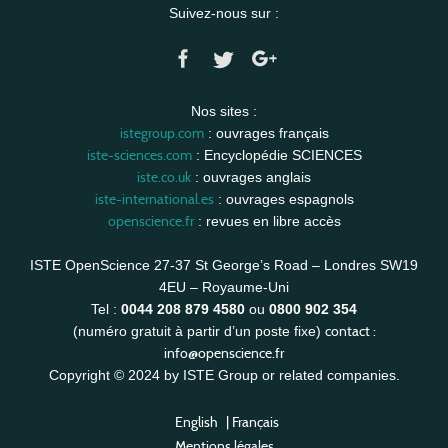
Suivez-nous sur :
Nos sites :
istegroup.com
: ouvrages français
iste-sciences.com
: Encyclopédie SCIENCES
iste.co.uk
: ouvrages anglais
iste-international.es
: ouvrages espagnols
openscience.fr
: revues en libre accès
ISTE OpenScience 27-37 St George’s Road – Londres SW19
4EU – Royaume-Uni
Tel :
0044 208 879 4580
ou
0800 902 354
contact :
(numéro gratuit à partir d’un poste fixe)
info@openscience.fr
Copyright © 2024 by ISTE Group or related companies.
English
|
Français
Mentions légales