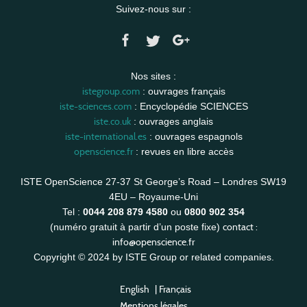
Suivez-nous sur :
Nos sites :
istegroup.com
: ouvrages français
iste-sciences.com
: Encyclopédie SCIENCES
iste.co.uk
: ouvrages anglais
iste-international.es
: ouvrages espagnols
openscience.fr
: revues en libre accès
ISTE OpenScience 27-37 St George’s Road – Londres SW19
4EU – Royaume-Uni
Tel :
0044 208 879 4580
ou
0800 902 354
contact :
(numéro gratuit à partir d’un poste fixe)
info@openscience.fr
Copyright © 2024 by ISTE Group or related companies.
English
|
Français
Mentions légales