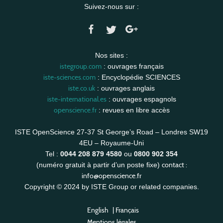
Suivez-nous sur :
Nos sites :
istegroup.com
: ouvrages français
iste-sciences.com
: Encyclopédie SCIENCES
iste.co.uk
: ouvrages anglais
iste-international.es
: ouvrages espagnols
openscience.fr
: revues en libre accès
ISTE OpenScience 27-37 St George’s Road – Londres SW19
4EU – Royaume-Uni
Tel :
0044 208 879 4580
ou
0800 902 354
contact :
(numéro gratuit à partir d’un poste fixe)
info@openscience.fr
Copyright © 2024 by ISTE Group or related companies.
English
|
Français
Mentions légales