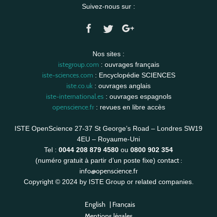
Suivez-nous sur :
Nos sites :
istegroup.com
: ouvrages français
iste-sciences.com
: Encyclopédie SCIENCES
iste.co.uk
: ouvrages anglais
iste-international.es
: ouvrages espagnols
openscience.fr
: revues en libre accès
ISTE OpenScience 27-37 St George’s Road – Londres SW19
4EU – Royaume-Uni
Tel :
0044 208 879 4580
ou
0800 902 354
contact :
(numéro gratuit à partir d’un poste fixe)
info@openscience.fr
Copyright © 2024 by ISTE Group or related companies.
English
|
Français
Mentions légales