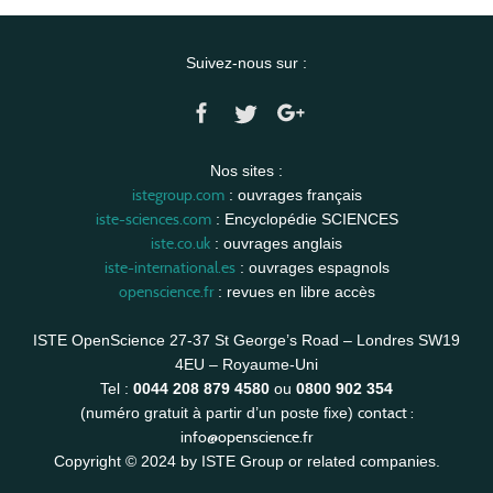
Suivez-nous sur :
Nos sites :
istegroup.com
: ouvrages français
iste-sciences.com
: Encyclopédie SCIENCES
iste.co.uk
: ouvrages anglais
iste-international.es
: ouvrages espagnols
openscience.fr
: revues en libre accès
ISTE OpenScience 27-37 St George’s Road – Londres SW19
4EU – Royaume-Uni
Tel :
0044 208 879 4580
ou
0800 902 354
contact :
(numéro gratuit à partir d’un poste fixe)
info@openscience.fr
Copyright © 2024 by ISTE Group or related companies.