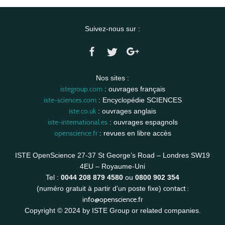
Suivez-nous sur :
Nos sites :
istegroup.com
: ouvrages français
iste-sciences.com
: Encyclopédie SCIENCES
iste.co.uk
: ouvrages anglais
iste-international.es
: ouvrages espagnols
openscience.fr
: revues en libre accès
ISTE OpenScience 27-37 St George’s Road – Londres SW19
4EU – Royaume-Uni
Tel :
0044 208 879 4580
ou
0800 902 354
contact :
(numéro gratuit à partir d’un poste fixe)
info@openscience.fr
Copyright © 2024 by ISTE Group or related companies.