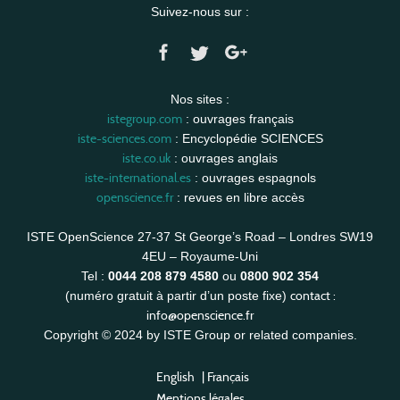
Suivez-nous sur :
Nos sites :
istegroup.com
: ouvrages français
iste-sciences.com
: Encyclopédie SCIENCES
iste.co.uk
: ouvrages anglais
iste-international.es
: ouvrages espagnols
openscience.fr
: revues en libre accès
ISTE OpenScience 27-37 St George’s Road – Londres SW19
4EU – Royaume-Uni
Tel :
0044 208 879 4580
ou
0800 902 354
contact :
(numéro gratuit à partir d’un poste fixe)
info@openscience.fr
Copyright © 2024 by ISTE Group or related companies.
English
|
Français
Mentions légales