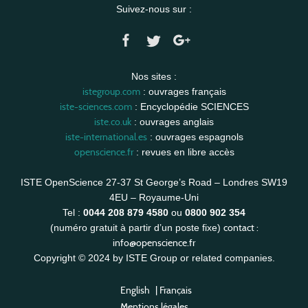
Suivez-nous sur :
Nos sites :
istegroup.com
: ouvrages français
iste-sciences.com
: Encyclopédie SCIENCES
iste.co.uk
: ouvrages anglais
iste-international.es
: ouvrages espagnols
openscience.fr
: revues en libre accès
ISTE OpenScience 27-37 St George’s Road – Londres SW19
4EU – Royaume-Uni
Tel :
0044 208 879 4580
ou
0800 902 354
contact :
(numéro gratuit à partir d’un poste fixe)
info@openscience.fr
Copyright © 2024 by ISTE Group or related companies.
English
|
Français
Mentions légales