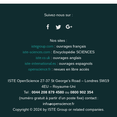
Suivez-nous sur :
Nos sites :
istegroup.com
: ouvrages français
iste-sciences.com
: Encyclopédie SCIENCES
iste.co.uk
: ouvrages anglais
iste-international.es
: ouvrages espagnols
openscience.fr
: revues en libre accès
ISTE OpenScience 27-37 St George’s Road – Londres SW19
4EU – Royaume-Uni
Tel :
0044 208 879 4580
ou
0800 902 354
contact :
(numéro gratuit à partir d’un poste fixe)
info@openscience.fr
Copyright © 2024 by ISTE Group or related companies.