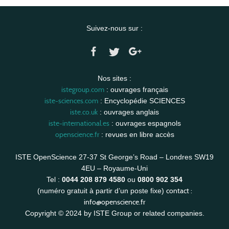
Suivez-nous sur :
Nos sites :
istegroup.com
: ouvrages français
iste-sciences.com
: Encyclopédie SCIENCES
iste.co.uk
: ouvrages anglais
iste-international.es
: ouvrages espagnols
openscience.fr
: revues en libre accès
ISTE OpenScience 27-37 St George’s Road – Londres SW19
4EU – Royaume-Uni
Tel :
0044 208 879 4580
ou
0800 902 354
contact :
(numéro gratuit à partir d’un poste fixe)
info@openscience.fr
Copyright © 2024 by ISTE Group or related companies.