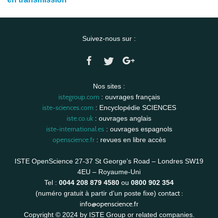
Suivez-nous sur :
Nos sites :
istegroup.com
: ouvrages français
iste-sciences.com
: Encyclopédie SCIENCES
iste.co.uk
: ouvrages anglais
iste-international.es
: ouvrages espagnols
openscience.fr
: revues en libre accès
ISTE OpenScience 27-37 St George’s Road – Londres SW19
4EU – Royaume-Uni
Tel :
0044 208 879 4580
ou
0800 902 354
contact :
(numéro gratuit à partir d’un poste fixe)
info@openscience.fr
Copyright © 2024 by ISTE Group or related companies.