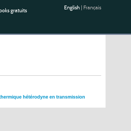
English
|
Français
oks gratuits
othermique hétérodyne en transmission