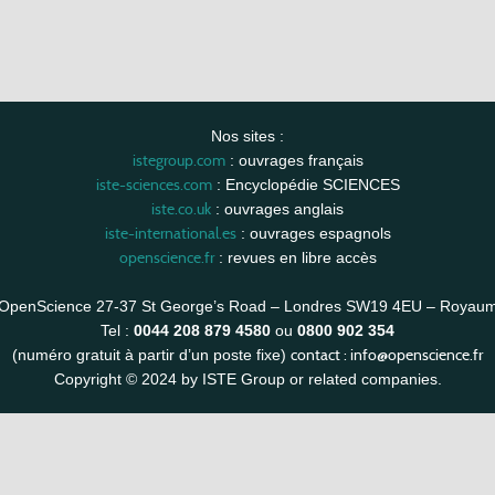
Nos sites :
istegroup.com
: ouvrages français
iste-sciences.com
: Encyclopédie SCIENCES
iste.co.uk
: ouvrages anglais
iste-international.es
: ouvrages espagnols
openscience.fr
: revues en libre accès
OpenScience 27-37 St George’s Road – Londres SW19 4EU – Royau
Tel :
0044 208 879 4580
ou
0800 902 354
contact :
info@openscience.fr
(numéro gratuit à partir d’un poste fixe)
Copyright © 2024 by ISTE Group or related companies.