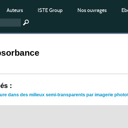
Auteurs
ISTE Group
Nos ouvrages
Ebo
bsorbance
iés :
ure dans des milieux semi-transparents par imagerie phot