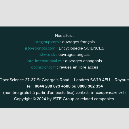
Nos sites :
istegroup.com
: ouvrages français
iste-sciences.com
: Encyclopédie SCIENCES
iste.co.uk
: ouvrages anglais
iste-international.es
: ouvrages espagnols
openscience.fr
: revues en libre accès
OpenScience 27-37 St George’s Road – Londres SW19 4EU – Royau
Tel :
0044 208 879 4580
ou
0800 902 354
contact :
info@openscience.fr
(numéro gratuit à partir d’un poste fixe)
Copyright © 2024 by ISTE Group or related companies.