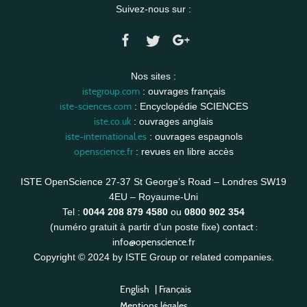
Suivez-nous sur :
Nos sites :
istegroup.com
: ouvrages français
iste-sciences.com
: Encyclopédie SCIENCES
iste.co.uk
: ouvrages anglais
iste-international.es
: ouvrages espagnols
openscience.fr
: revues en libre accès
ISTE OpenScience 27-37 St George’s Road – Londres SW19
4EU – Royaume-Uni
Tel :
0044 208 879 4580
ou
0800 902 354
contact :
(numéro gratuit à partir d’un poste fixe)
info@openscience.fr
Copyright © 2024 by ISTE Group or related companies.
English
|
Français
Mentions légales