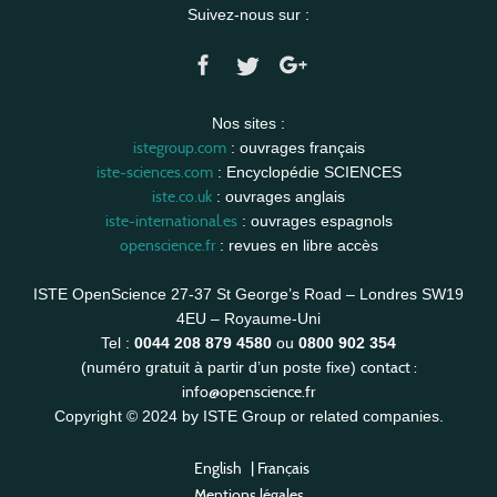
Suivez-nous sur :
Nos sites :
istegroup.com
: ouvrages français
iste-sciences.com
: Encyclopédie SCIENCES
iste.co.uk
: ouvrages anglais
iste-international.es
: ouvrages espagnols
openscience.fr
: revues en libre accès
ISTE OpenScience 27-37 St George’s Road – Londres SW19
4EU – Royaume-Uni
Tel :
0044 208 879 4580
ou
0800 902 354
contact :
(numéro gratuit à partir d’un poste fixe)
info@openscience.fr
Copyright © 2024 by ISTE Group or related companies.
English
|
Français
Mentions légales