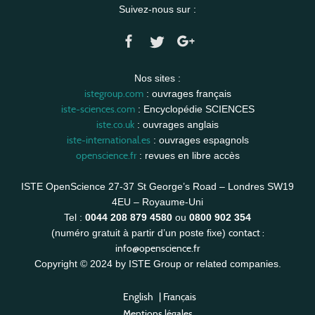
Suivez-nous sur :
Nos sites :
istegroup.com
: ouvrages français
iste-sciences.com
: Encyclopédie SCIENCES
iste.co.uk
: ouvrages anglais
iste-international.es
: ouvrages espagnols
openscience.fr
: revues en libre accès
ISTE OpenScience 27-37 St George’s Road – Londres SW19
4EU – Royaume-Uni
Tel :
0044 208 879 4580
ou
0800 902 354
contact :
(numéro gratuit à partir d’un poste fixe)
info@openscience.fr
Copyright © 2024 by ISTE Group or related companies.
English
|
Français
Mentions légales