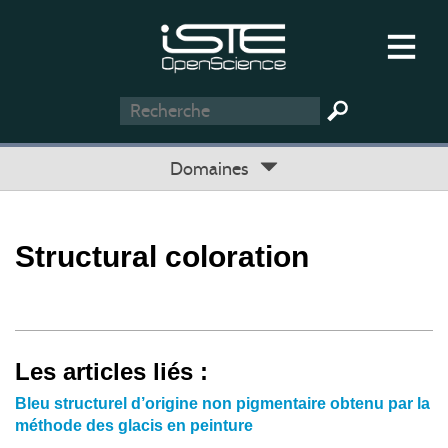
Domaines
Structural coloration
Les articles liés :
Bleu structurel d’origine non pigmentaire obtenu par la
méthode des glacis en peinture