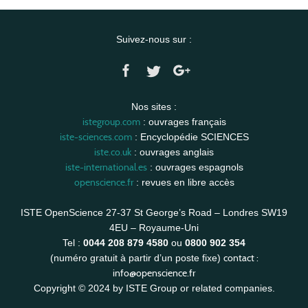
Suivez-nous sur :
Nos sites :
istegroup.com
: ouvrages français
iste-sciences.com
: Encyclopédie SCIENCES
iste.co.uk
: ouvrages anglais
iste-international.es
: ouvrages espagnols
openscience.fr
: revues en libre accès
ISTE OpenScience 27-37 St George’s Road – Londres SW19
4EU – Royaume-Uni
Tel :
0044 208 879 4580
ou
0800 902 354
contact :
(numéro gratuit à partir d’un poste fixe)
info@openscience.fr
Copyright © 2024 by ISTE Group or related companies.