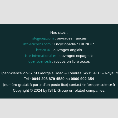
Nos sites :
istegroup.com
: ouvrages français
iste-sciences.com
: Encyclopédie SCIENCES
iste.co.uk
: ouvrages anglais
iste-international.es
: ouvrages espagnols
openscience.fr
: revues en libre accès
OpenScience 27-37 St George’s Road – Londres SW19 4EU – Royau
Tel :
0044 208 879 4580
ou
0800 902 354
contact :
info@openscience.fr
(numéro gratuit à partir d’un poste fixe)
Copyright © 2024 by ISTE Group or related companies.