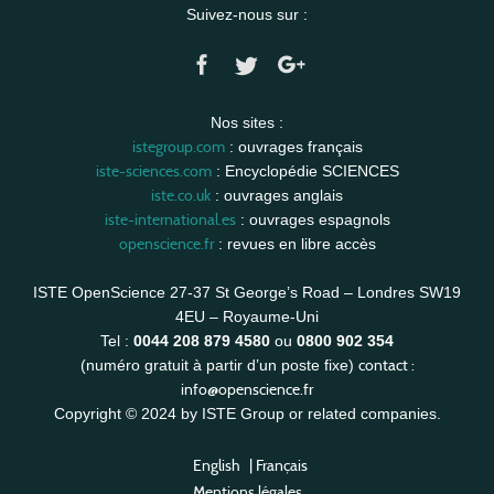
Suivez-nous sur :
Nos sites :
istegroup.com
: ouvrages français
iste-sciences.com
: Encyclopédie SCIENCES
iste.co.uk
: ouvrages anglais
iste-international.es
: ouvrages espagnols
openscience.fr
: revues en libre accès
ISTE OpenScience 27-37 St George’s Road – Londres SW19
4EU – Royaume-Uni
Tel :
0044 208 879 4580
ou
0800 902 354
contact :
(numéro gratuit à partir d’un poste fixe)
info@openscience.fr
Copyright © 2024 by ISTE Group or related companies.
English
|
Français
Mentions légales