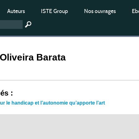
Auteurs
ISTE Group
Nos ouvrages
Ebo
Oliveira Barata
iés :
sur le handicap et l’autonomie qu’apporte l’art