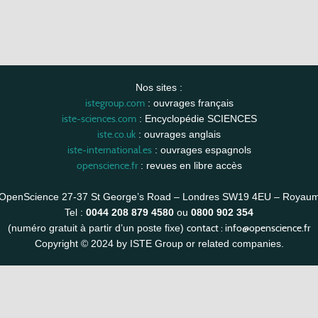
Nos sites :
istegroup.com
: ouvrages français
iste-sciences.com
: Encyclopédie SCIENCES
iste.co.uk
: ouvrages anglais
iste-international.es
: ouvrages espagnols
openscience.fr
: revues en libre accès
OpenScience 27-37 St George’s Road – Londres SW19 4EU – Royau
Tel :
0044 208 879 4580
ou
0800 902 354
contact :
info@openscience.fr
(numéro gratuit à partir d’un poste fixe)
Copyright © 2024 by ISTE Group or related companies.