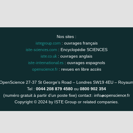
Nos sites :
istegroup.com
: ouvrages français
iste-sciences.com
: Encyclopédie SCIENCES
iste.co.uk
: ouvrages anglais
iste-international.es
: ouvrages espagnols
openscience.fr
: revues en libre accès
OpenScience 27-37 St George’s Road – Londres SW19 4EU – Royau
Tel :
0044 208 879 4580
ou
0800 902 354
contact :
info@openscience.fr
(numéro gratuit à partir d’un poste fixe)
Copyright © 2024 by ISTE Group or related companies.