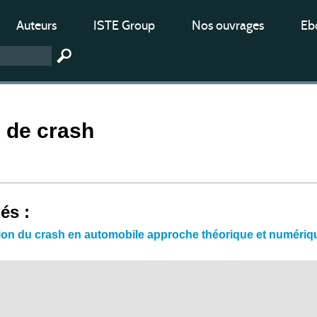
Auteurs
ISTE Group
Nos ouvrages
Ebo
 de crash
iés :
ion du crash en automobile approche théorique et numériq